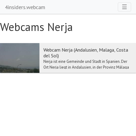
Toggl
☰
4insiders.webcam
Webcams Nerja
Webcam Nerja (Andalusien, Malaga, Costa
del Sol)
Nerja ist eine Gemeinde und Stadt in Spanien. Der
Ort Nerja liegt in Andalusien, in der Provinz Málaga
an der Costa del Sol etwa 50 Km östlich von ...