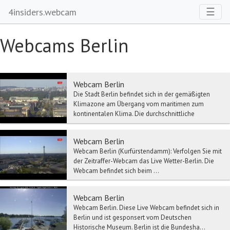
Toggl
☰
4insiders.webcam
Webcams Berlin
Webcam Berlin
Die Stadt Berlin befindet sich in der gemäßigten
Klimazone am Übergang vom maritimen zum
kontinentalen Klima. Die durchschnittliche
Jahrestemperatu...
Webcam Berlin
Webcam Berlin (Kurfürstendamm): Verfolgen Sie mit
der Zeitraffer-Webcam das Live Wetter-Berlin. Die
Webcam befindet sich beim ...
Webcam Berlin
Webcam Berlin. Diese Live Webcam befindet sich in
Berlin und ist gesponsert vom Deutschen
Historische Museum. Berlin ist die Bundesha...